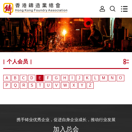
个人会员
|
|
A
B
C
D
E
F
G
H
I
J
K
L
M
N
O
P
Q
R
S
T
U
V
W
X
Y
Z
携手铸业优秀企业，促进自身企业成长，推动行业发展
加入总会