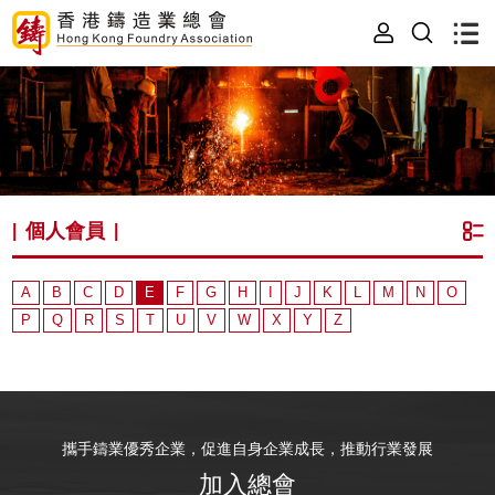
個人會員
|
|
A
B
C
D
E
F
G
H
I
J
K
L
M
N
O
P
Q
R
S
T
U
V
W
X
Y
Z
攜手鑄業優秀企業，促進自身企業成長，推動行業發展
加入總會