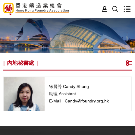
內地秘書處
|
|
宋麗芳 Candy Shung
助理 Assistant
E-Mail : Candy@foundry.org.hk