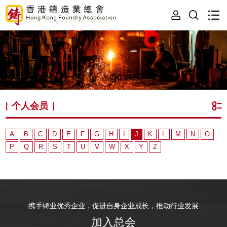
个人会员
|
|
A
B
C
D
E
F
G
H
I
J
K
L
M
N
O
P
Q
R
S
T
U
V
W
X
Y
Z
携手铸业优秀企业，促进自身企业成长，推动行业发展
加入总会