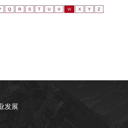
P
Q
R
S
T
U
V
W
X
Y
Z
业发展