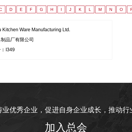
C
D
E
F
G
H
I
J
K
L
M
N
O
Kitchen Ware Manufacturing Ltd.
具制品厂有限公司
︰I349
铸业优秀企业，促进自身企业成长，推动行
加入总会