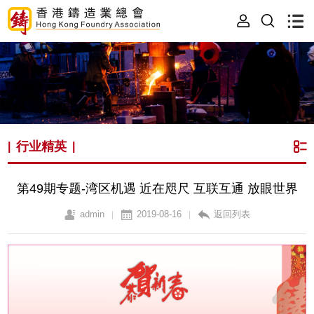
行业精英
|
|
第49期专题-湾区机遇 近在咫尺 互联互通 放眼世界
admin
2019-08-16
返回列表
|
|