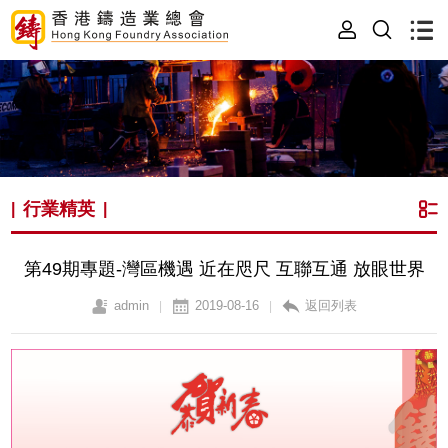
行業精英
|
|
第49期專題-灣區機遇 近在咫尺 互聯互通 放眼世界
admin
2019-08-16
返回列表
|
|