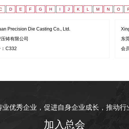
C
D
E
F
G
H
I
J
K
L
M
N
O
an Precision Die Casting Co., Ltd.
Xin
密压铸有限公司
东
︰C332
会员
铸业优秀企业，促进自身企业成长，推动行
加入总会