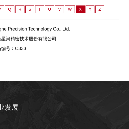
P
Q
R
S
T
U
V
W
X
Y
Z
ghe Precision Technology Co., Ltd.
莞星河精密技术股份有限公司
编号︰C333
业发展