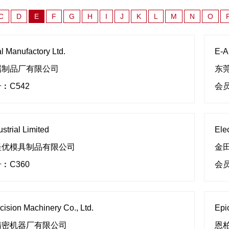
C
D
E
F
G
H
I
J
K
L
M
N
O
l Manufactory Ltd.
E-A
属制品厂有限公司
东
︰C542
会员
strial Limited
Ele
坚优模具制品有限公司
金
︰C360
会员
ecision Machinery Co., Ltd.
Epi
精密机器厂有限公司
恩柏