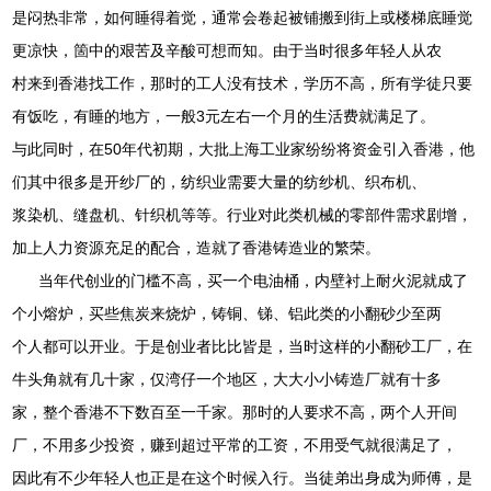
是闷热非常，如何睡得着觉，通常会卷起被铺搬到街上或楼梯底睡觉
更凉快，箇中的艰苦及辛酸可想而知。由于当时很多年轻人从农
村来到香港找工作，那时的工人没有技术，学历不高，所有学徒只要
有饭吃，有睡的地方，一般3元左右一个月的生活费就满足了。
与此同时，在50年代初期，大批上海工业家纷纷将资金引入香港，他
们其中很多是开纱厂的，纺织业需要大量的纺纱机、织布机、
浆染机、缝盘机、针织机等等。行业对此类机械的零部件需求剧增，
加上人力资源充足的配合，造就了香港铸造业的繁荣。
当年代创业的门槛不高，买一个电油桶，内壁衬上耐火泥就成了
个小熔炉，买些焦炭来烧炉，铸铜、锑、铝此类的小翻砂少至两
个人都可以开业。于是创业者比比皆是，当时这样的小翻砂工厂，在
牛头角就有几十家，仅湾仔一个地区，大大小小铸造厂就有十多
家，整个香港不下数百至一千家。那时的人要求不高，两个人开间
厂，不用多少投资，赚到超过平常的工资，不用受气就很满足了，
因此有不少年轻人也正是在这个时候入行。当徒弟出身成为师傅，是