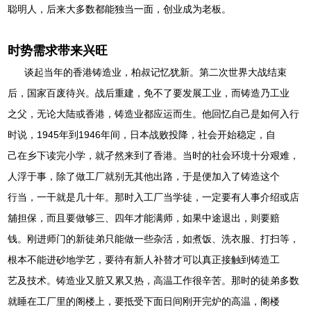
聪明人，后来大多数都能独当一面，创业成为老板。
时势需求带来兴旺
谈起当年的香港铸造业，柏叔记忆犹新。第二次世界大战结束
后，国家百废待兴。战后重建，免不了要发展工业，而铸造乃工业
之父，无论大陆或香港，铸造业都应运而生。他回忆自己是如何入行
时说，1945年到1946年间，日本战败投降，社会开始稳定，自
己在乡下读完小学，就孑然来到了香港。当时的社会环境十分艰难，
人浮于事，除了做工厂就别无其他出路，于是便加入了铸造这个
行当，一干就是几十年。那时入工厂当学徒，一定要有人事介绍或店
舖担保，而且要做够三、四年才能满师，如果中途退出，则要赔
钱。刚进师门的新徒弟只能做一些杂活，如煮饭、洗衣服、打扫等，
根本不能进砂地学艺，要待有新人补替才可以真正接触到铸造工
艺及技术。铸造业又脏又累又热，高温工作很辛苦。那时的徒弟多数
就睡在工厂里的阁楼上，要抵受下面日间刚开完炉的高温，阁楼