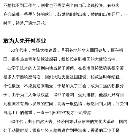
不愁找不到工作的，创业也不需要完全由自己出钱投资。有些客
户会瞄准一些手艺好的伙计，鼓励他们跳出来，替他们出资开厂，一
时间，铸造厂遍地开花。
敢为人先开创基业
50年代中，大陆大搞建设，号召各地的华人回国参加，振兴祖
国。很多热血青年陆续被感召，纷纷投身到祖国的大建设当中。
一些学了技术的人回到内地当起了师傅。在香港做铸造确实很辛苦，
很多人宁愿响应号召，回到大陆支援祖国建设。柏叔当时年纪轻，
个性极强，不愿意逆来顺受，于是加入了工会，成为工运的积极分
子，由于为工人争取权益，得罪了老闆，受到排挤。他感到只有回
到祖国才有自己发展的空间，凭著一股热情，毅然回到大陆，并受到
当地工厂的器重，一直干到60年代初才回流香港。
60年代，由于自然灾害、经济困难以及后来的文化大革命，国内
处于动盪时期，很多年轻人趁机逃亡到香港来，香港的工业于是