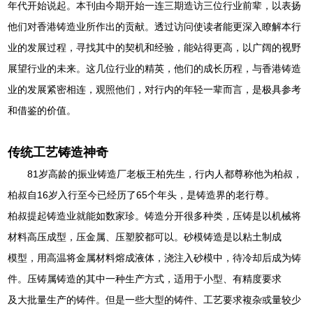
年代开始说起。本刊由今期开始一连三期造访三位行业前辈，以表扬
他们对香港铸造业所作出的贡献。透过访问使读者能更深入瞭解本行
业的发展过程，寻找其中的契机和经验，能站得更高，以广阔的视野
展望行业的未来。这几位行业的精英，他们的成长历程，与香港铸造
业的发展紧密相连，观照他们，对行内的年轻一辈而言，是极具参考
和借鉴的价值。
传统工艺铸造神奇
81岁高龄的振业铸造厂老板王柏先生，行内人都尊称他为柏叔，
柏叔自16岁入行至今已经历了65个年头，是铸造界的老行尊。
柏叔提起铸造业就能如数家珍。铸造分开很多种类，压铸是以机械将
材料高压成型，压金属、压塑胶都可以。砂模铸造是以粘土制成
模型，用高温将金属材料熔成液体，浇注入砂模中，待冷却后成为铸
件。压铸属铸造的其中一种生产方式，适用于小型、有精度要求
及大批量生产的铸件。但是一些大型的铸件、工艺要求複杂或量较少