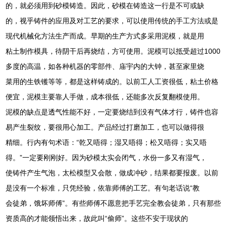
的，就必须用到砂模铸造。因此，砂模在铸造这一行是不可或缺
的，视乎铸件的应用及对工艺的要求，可以使用传统的手工方法或是
现代机械化方法生产而成。早期的生产方式多采用泥模，就是用
粘土制作模具，待阴干后再烧结，方可使用。泥模可以抵受超过1000
多度的高温，如各种机器的零部件、庙宇内的大钟，甚至家里烧
菜用的生铁镬等等，都是这样铸成的。以前工人工资很低，粘土价格
便宜，泥模主要靠人手做，成本很低，还能多次反复翻模使用。
泥模的缺点是透气性能不好，一定要烧结到没有气体才行，铸件也容
易产生裂纹，要很用心加工。产品经过打磨加工，也可以做得很
精细。行内有句术语：“乾又唔得；湿又唔得；松又唔得；实又唔
得。”一定要刚刚好。因为砂模太实会闭气，水份一多又有湿气，
使铸件产生气泡，太松模型又会散，做成冲砂，结果都要报废。以前
是没有一个标准，只凭经验，依靠师傅的工艺。有句老话说“教
会徒弟，饿坏师傅”。有些师傅不愿意把手艺完全教会徒弟，只有那些
资质高的才能领悟出来，故此叫“偷师”。这些不安于现状的