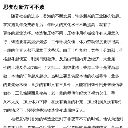
思变创新方可不败
随著社会的进步，香港的不断发展，许多新兴的工业随机勃起。
在实施九年免费教育后，年轻人的文化水平不断提高，就有了
更多的就业选择。铸造和压铸不同，压铸使用机械操作有人愿意入
行，铸造要靠高温炉熔炼，工作环境欠佳，体力劳动强度要求很高，
一般的年青人都不愿意干这些活。由于十行九档，竞争十分激烈，价
格越斗越便宜，利润日渐微薄。及后由于国内开放经济，大量廉
价的土地及劳动力吸引了大批工厂相继北移，香港工业于是逐渐息
微，本地的订单越来越少。当时主要是供应本地的机械零件，量多
的要先做木模，量少的有时只有三几件，只能将旧铸件剖开来模仿著
做办，工艺简陋而且複杂，老一辈的师傅年纪大了视力欠佳、手
又不太灵，加上体力下降，在没有新血的补充，加上利润又没有吸引
力的情况下，慢慢地香港铸造业变成后继无人。
柏叔意
识到香港的铸造业已到了非变革不可的时候。
他认为活到
老要学到老，要在一个行业立足，一定要吸收最先进的技术，老一套