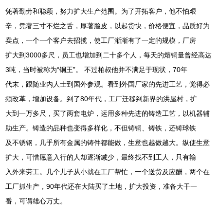
凭著勤劳和聪颖，努力扩大生产范围。为了开拓客户，他不怕艰
辛，凭著三寸不烂之舌，厚著脸皮，以起货快，价格便宜，品质好为
卖点，一个一个客户去招揽，使工厂渐渐有了一定的规模，厂房
扩大到3000多尺，员工也增加到二十多个人，每天的熔铜量曾经高达
3吨，当时被称为“铜王”。 不过柏叔他并不满足于现状，70年
代末，跟随业内人士到国外参观。看到外国厂家的先进工艺，觉得必
须改革，增加设备。到了80年代，工厂迁移到新界的洪屋村，扩
大到一万多尺，买了两套电炉，运用多种先进的铸造工艺，以机器辅
助生产。铸造的品种也变得多样化，不但铸铜、铸铁，还铸球铁
及不锈钢，几乎所有金属的铸件都能做，生意也越做越大。纵使生意
扩大，可惜愿意入行的人却逐渐减少，最终找不到工人，只有输
入外来劳工。几个儿子从小就在工厂帮忙，一个送货及应酬，两个在
工厂抓生产，90年代还在大陆买了土地，扩大投资，准备大干一
番，可谓雄心万丈。