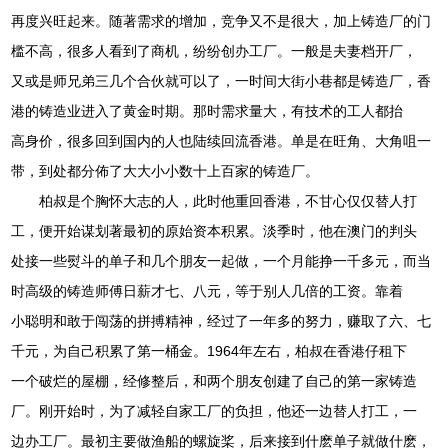
再度兴旺起来。随著需求的增加，竞争又不是很大，加上铸造厂的门
槛不高，很多人看到了商机，纷纷创办工厂。一般是夫妻档开厂，
又或是师兄弟三几个合伙就可以了，一时间大街小巷都是铸造厂，香
港的铸造业进入了黄金时期。那时需求量大，有技术的工人都抬
高身价，很多回到国内的人也陆续回流香港。单是在旺角、大角咀一
带，到处都分佈了大大小小数十上百家的铸造厂。
柏叔是个胸怀大志的人，此时他重回香港，不甘心仅仅替人打
工，便开始谋划著最初的原始资本积累。淡季时，他在澳门的判头
处接一些熨斗的单子和几个朋友一起做，一个月能挣一千多元，而当
时高级的铸造师傅日薪才七、八元，等于别人几倍的工资。靠着
小聪明和敢于闯荡的拼搏精神，经过了一年多的努力，赚取了六、七
千元，为自己积累了第一桶金。1964年左右，柏叔在香港仔租下
一个破烂的屋棚，经修整后，和两个朋友创建了自己的第一家铸造
厂。刚开始时，为了减轻自家工厂的负担，他还一边替人打工，一
边办工厂。最初主要做渔船的螺旋桨，后来接到什麽单子就做什麽，