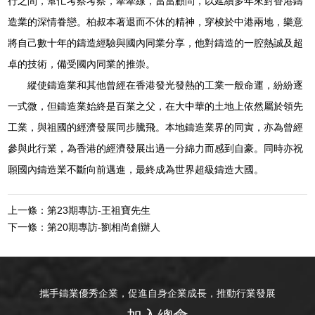
行之間，幫忙考察考察，牽牽線，當當顧問，以延續多年來對香港鑄
造業的深情眷戀。柏叔本著退而不休的精神，穿梭於中港兩地，樂意
將自己數十年的鑄造經驗與國內同業分享，他對鑄造的一腔熱誠及超
卓的技術，備受國內同業的推崇。
縱使鑄造業和其他曾經在香港發光發熱的工業一般命運，紛紛逐
一式微，但鑄造業始終是百業之父，在大中華的土地上依然屬於領先
工業，與祖國的經濟發展同步騰飛。本地鑄造業界的同寅，亦為曾經
參與此行業，為香港的經濟發展出過一分綿力而感到自豪。同時亦祝
願國內鑄造業不斷向前邁進，最終成為世界超級鑄造大國。
上一條：第23期專訪-王祖寶先生
下一條：第20期專訪-劉相尚創辦人
攜手鑄業優秀企業，促進自身企業成長，推動行業發展