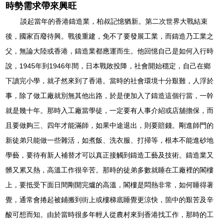
時勢需求帶來興旺
談起當年的香港鑄造業，柏叔記憶猶新。第二次世界大戰結束
後，國家百廢待興。戰後重建，免不了要發展工業，而鑄造乃工業之
父，無論大陸或香港，鑄造業都應運而生。他回憶自己是如何入行時
說，1945年到1946年間，日本戰敗投降，社會開始穩定，自己在鄉
下讀完小學，就孑然來到了香港。當時的社會環境十分艱難，人浮於
事，除了做工廠就別無其他出路，於是便加入了鑄造這個行當，一幹
就是幾十年。那時入工廠當學徒，一定要有人事介紹或店舖擔保，而
且要做夠三、四年才能滿師，如果中途退出，則要賠錢。剛進師門的
新徒弟只能做一些雜活，如煮飯、洗衣服、打掃等，根本不能進砂地
學藝，要待有新人補替才可以真正接觸到鑄造工藝及技術。鑄造業又
髒又累又熱，高溫工作很辛苦。那時的徒弟多數就睡在工廠裡的閣樓
上，要抵受下面日間剛開完爐的高溫，閣樓是悶熱非常，如何睡得著
覺，通常會捲起被鋪搬到街上或樓梯底睡覺更涼快，箇中的艱苦及辛
酸可想而知。由於當時很多年輕人從農村來到香港找工作，那時的工