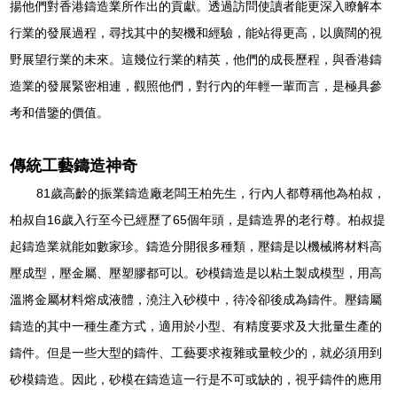
揚他們對香港鑄造業所作出的貢獻。透過訪問使讀者能更深入瞭解本
行業的發展過程，尋找其中的契機和經驗，能站得更高，以廣闊的視
野展望行業的未來。這幾位行業的精英，他們的成長歷程，與香港鑄
造業的發展緊密相連，觀照他們，對行內的年輕一輩而言，是極具參
考和借鑒的價值。
傳統工藝鑄造神奇
81歲高齡的振業鑄造廠老闆王柏先生，行內人都尊稱他為柏叔，
柏叔自16歲入行至今已經歷了65個年頭，是鑄造界的老行尊。柏叔提
起鑄造業就能如數家珍。鑄造分開很多種類，壓鑄是以機械將材料高
壓成型，壓金屬、壓塑膠都可以。砂模鑄造是以粘土製成模型，用高
溫將金屬材料熔成液體，澆注入砂模中，待冷卻後成為鑄件。壓鑄屬
鑄造的其中一種生產方式，適用於小型、有精度要求及大批量生產的
鑄件。但是一些大型的鑄件、工藝要求複雜或量較少的，就必須用到
砂模鑄造。因此，砂模在鑄造這一行是不可或缺的，視乎鑄件的應用