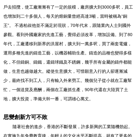
戶去招攬，使工廠漸漸有了一定的規模，廠房擴大到3000多呎，員工
也增加到二十多個人，每天的熔銅量曾經高達3噸，當時被稱為“銅
王”。 不過柏叔他並不滿足於現狀，70年代末，跟隨業內人士到國外
參觀。看到外國廠家的先進工藝，覺得必須改革，增加設備。到了80
年代，工廠遷移到新界的洪屋村，擴大到一萬多呎，買了兩套電爐，
運用多種先進的鑄造工藝，以機器輔助生產。鑄造的品種也變得多樣
化，不但鑄銅、鑄鐵，還鑄球鐵及不銹鋼，幾乎所有金屬的鑄件都能
做，生意也越做越大。縱使生意擴大，可惜願意入行的人卻逐漸減
少，最終找不到工人，只有輸入外來勞工。幾個兒子從小就在工廠幫
忙，一個送貨及應酬，兩個在工廠抓生產，90年代還在大陸買了土
地，擴大投資，準備大幹一番，可謂雄心萬丈。
思變創新方可不敗
隨著社會的進步，香港的不斷發展，許多新興的工業隨機勃起。
在實施九年免費教育後，年輕人的文化水平不斷提高，就有了更多的