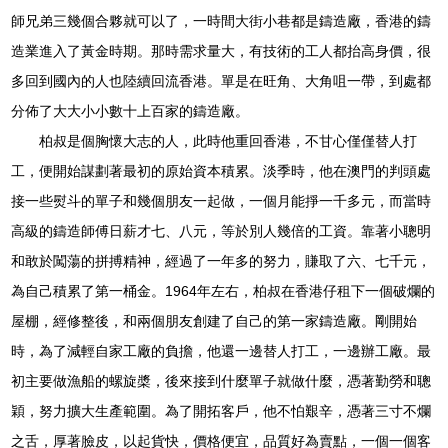
師兄弟三幾個合夥就可以了，一時間大街小巷都是鑄造廠，香港的鑄
造業進入了黃金時期。那時需求量大，有技術的工人都抬高身價，很
多回到國內的人也陸續回流香港。單是在旺角、大角咀一帶，到處都
分佈了大大小小數十上百家的鑄造廠。
柏叔是個胸懷大志的人，此時他重回香港，不甘心僅僅替人打
工，便開始謀劃著最初的原始資本積累。淡季時，他在澳門的判頭處
接一些熨斗的單子和幾個朋友一起做，一個月能掙一千多元，而當時
高級的鑄造師傅日薪才七、八元，等於別人幾倍的工資。靠著小聰明
和敢於闖蕩的拼搏精神，經過了一年多的努力，賺取了六、七千元，
為自己積累了第一桶金。1964年左右，柏叔在香港仔租下一個破爛的
屋棚，經修整後，和兩個朋友創建了自己的第一家鑄造廠。剛開始
時，為了減輕自家工廠的負擔，他還一邊替人打工，一邊辦工廠。最
初主要做漁船的螺旋槳，後來接到什麼單子就做什麼，憑著勤勞和聰
穎，努力擴大生產範圍。為了開拓客戶，他不怕艱辛，憑著三寸不爛
之舌，厚著臉皮，以起貨快，價格便宜，品質好為賣點，一個一個客