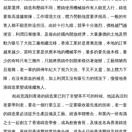
就業選擇。鑄造和壓鑄不同，壓鑄使用機械操作有人願意入行，鑄造
要靠高溫爐熔煉，工作環境欠佳，體力勞動強度要求很高，一般的年
青人都不願意幹這些活。由於十行九檔，競爭十分激烈，價格越鬥越
便宜，利潤日漸微薄。及後由於國內開放經濟，大量廉價的土地及勞
動力吸引了大批工廠相繼北移，香港工業於是逐漸息微，本地的訂單
越來越少。當時主要是供應本地的機械零件，量多的要先做木模，量
少的有時只有三幾件，只能將舊鑄件剖開來模仿著做辦，工藝簡陋而
且複雜，老一輩的師傅年紀大了視力欠佳、手又不太靈，加上體力下
降，在沒有新血的補充，加上利潤又沒有吸引力的情況下，慢慢地香
港鑄造業變成後繼無人。
柏叔意識到香港的鑄造業已到了非變革不可的時候。他認為活到
老要學到老，要在一個行業立足，一定要吸收最先進的技術，老一套
的鑄造業必須提升生產設備及工藝。經過串聯整合，和業內一班有識
之士一起創立了香港鑄造學會，成為創會會長，及後改名為香港鑄造
業協會，最終與香港壓鑄業協會合併，成為今日的
香港壓鑄及鑄造業