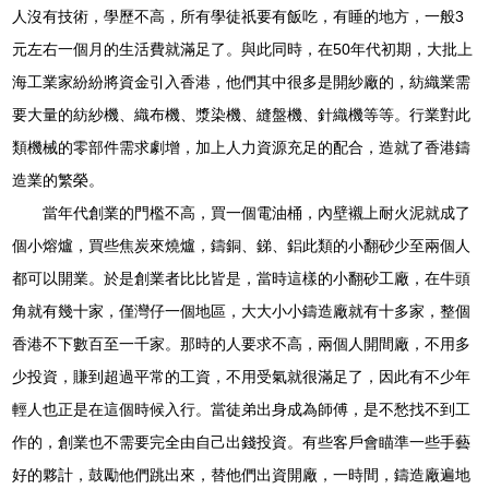
人沒有技術，學歷不高，所有學徒祇要有飯吃，有睡的地方，一般3
元左右一個月的生活費就滿足了。與此同時，在50年代初期，大批上
海工業家紛紛將資金引入香港，他們其中很多是開紗廠的，紡織業需
要大量的紡紗機、織布機、漿染機、縫盤機、針織機等等。行業對此
類機械的零部件需求劇增，加上人力資源充足的配合，造就了香港鑄
造業的繁榮。
當年代創業的門檻不高，買一個電油桶，內壁襯上耐火泥就成了
個小熔爐，買些焦炭來燒爐，鑄銅、銻、鋁此類的小翻砂少至兩個人
都可以開業。於是創業者比比皆是，當時這樣的小翻砂工廠，在牛頭
角就有幾十家，僅灣仔一個地區，大大小小鑄造廠就有十多家，整個
香港不下數百至一千家。那時的人要求不高，兩個人開間廠，不用多
少投資，賺到超過平常的工資，不用受氣就很滿足了，因此有不少年
輕人也正是在這個時候入行。當徒弟出身成為師傅，是不愁找不到工
作的，創業也不需要完全由自己出錢投資。有些客戶會瞄準一些手藝
好的夥計，鼓勵他們跳出來，替他們出資開廠，一時間，鑄造廠遍地