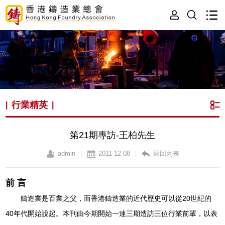
行業精英
|
|
第21期專訪-王柏先生
admin
2011-12-08
返回列表
|
|
前 言
鑄造業是百業之父，而香港鑄造業的近代歷史可以從20世紀的
40年代開始說起。本刊由今期開始一連三期造訪三位行業前輩，以表