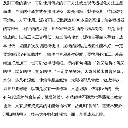
及對工藝的要求，可以使用傳統的手工方法或是現代機械化方法生產
而成。早期的生產方式多採用泥模，就是用粘土製作模具，待陰乾後
再燒結，方可使用。泥模可以抵受超過1000多度的高溫，如各種機器
的零部件、廟宇內的大鐘，甚至家裡燒菜用的生鐵鑊等等，都是這樣
鑄成的。以前工人工資很低，粘土價格便宜，泥模主要靠人手做，成
本很低，還能多次反復翻模使用。泥模的缺點是透氣性能不好，一定
要燒結到沒有氣體才行，鑄件也容易產生裂紋，要很用心加工。產品
經過打磨加工，也可以做得很精細。行內有句術語：“乾又唔得；濕又
唔得；鬆又唔得；實又唔得。”一定要剛剛好。因為砂模太實會閉氣，
水份一多又有濕氣，使鑄件產生氣泡，太鬆模型又會散，做成沖砂，
結果都要報廢。以前是沒有一個標準，只憑經驗，依靠師傅的工藝。
有句老話說“教會徒弟，餓壞師傅”。有些師傅不願意把手藝完全教會
徒弟，只有那些資質高的才能領悟出來，故此叫“偷師”。這些不安於
現狀的聰明人，後來大多數都能獨當一面，創業成為老闆。