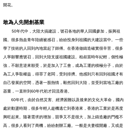
開花。
敢為人先開創基業
50年代中，大陸大搞建設，號召各地的華人回國參加，振興祖
國。很多熱血青年陸續被感召，紛紛投身到祖國的大建設當中。一些
學了技術的人回到內地當起了師傅。在香港做鑄造確實很辛苦，很多
人寧願響應號召，回到大陸支援祖國建設。柏叔當時年紀輕，個性極
強，不願意逆來順受，於是加入了工會，成為工運的積極分子，由於
為工人爭取權益，得罪了老闆，受到排擠。他感到只有回到祖國才有
自己發展的空間，憑著一股熱情，毅然回到大陸，並受到當地工廠的
器重，一直幹到60年代初才回流香港。
60年代，由於自然災害、經濟困難以及後來的文化大革命，國內
處於動盪時期，很多年輕人趁機逃亡到香港來，香港的工業於是再度
興旺起來。隨著需求的增加，競爭又不是很大，加上鑄造廠的門檻不
高，很多人看到了商機，紛紛創辦工廠。一般是夫妻檔開廠，又或是