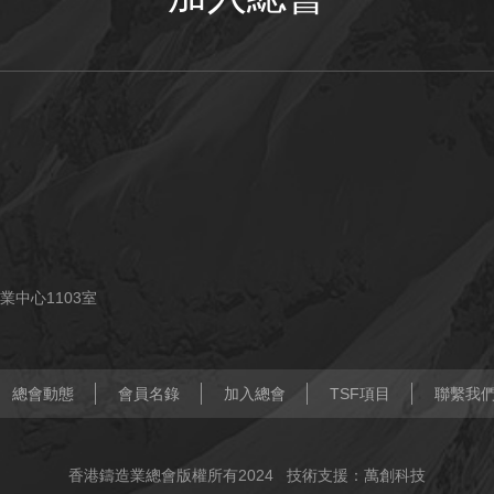
業中心1103室
總會動態
會員名錄
加入總會
TSF項目
聯繫我
香港鑄造業總會版權所有2024
技術支援：萬創科技