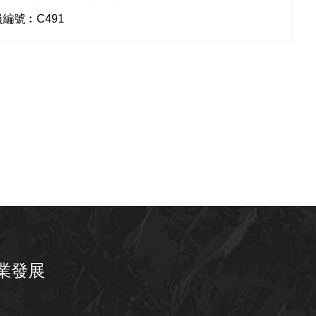
編號︰C491
業發展