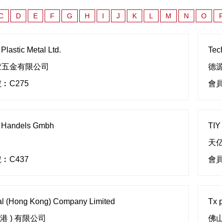
C
D
E
F
G
H
I
J
K
L
M
N
O
Plastic Metal Ltd.
Tec
胶五金有限公司
德
︰C275
會員
l Handels Gmbh
TIY
天
︰C437
會員
tal (Hong Kong) Company Limited
Tx 
香港 ) 有限公司
佛