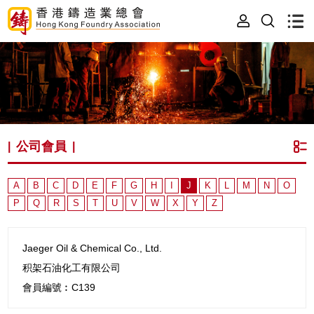
公司會員
|
|
A
B
C
D
E
F
G
H
I
J
K
L
M
N
O
P
Q
R
S
T
U
V
W
X
Y
Z
Jaeger Oil & Chemical Co., Ltd.
积架石油化工有限公司
會員編號︰C139