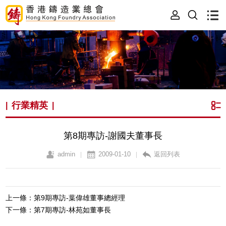
行業精英
|
|
第8期專訪-謝國夫董事長
admin
2009-01-10
返回列表
|
|
上一條：第9期專訪-葉偉雄董事總經理
下一條：第7期專訪-林苑如董事長