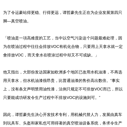
为了令运豪站得更稳、行得更远，谭哲豪先生正在为企业发展第四只
脚—真空喷油。
「喷油是一項高难度的工艺，当中以空气污染这个问题最难处理，因
为在喷油过程中往往会排放VOC有机化合物，只要用上天拿水就一定
會排放VOC，而天拿水在喷涂过程中却又不可或缺。」
他又指出，大部份发达国家如欧洲多个地区已改用水机油漆，不再选
用天拿水，但水机油漆很昂贵，比普通油漆的售价高出数倍。“事实
上，没有条文声明禁用油性漆，法例只规定不可排放VOC而已，所以
只要能成功研发令生产过程中不排放VOC的设施则可。”
因此，谭哲豪先生决心开发技术专利，用机械代替人力，发展由真车
到玩具车、头盔和家私也可用得著的真空喷油设备系统，务求令生产