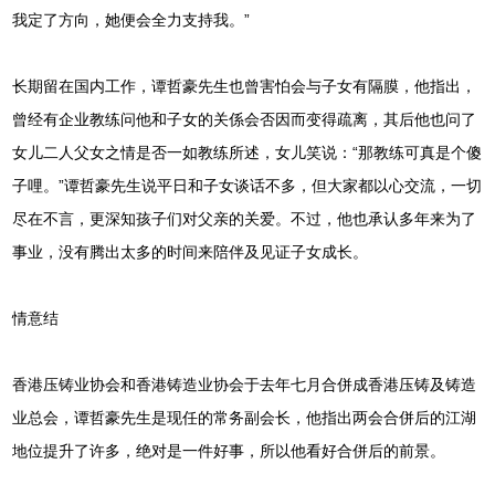
我定了方向，她便会全力支持我。”
长期留在国内工作，谭哲豪先生也曾害怕会与子女有隔膜，他指出，
曾经有企业教练问他和子女的关係会否因而变得疏离，其后他也问了
女儿二人父女之情是否一如教练所述，女儿笑说：“那教练可真是个傻
子哩。”谭哲豪先生说平日和子女谈话不多，但大家都以心交流，一切
尽在不言，更深知孩子们对父亲的关爱。不过，他也承认多年来为了
事业，没有腾出太多的时间来陪伴及见证子女成长。
情意结
香港压铸业协会和香港铸造业协会于去年七月合併成香港压铸及铸造
业总会，谭哲豪先生是现任的常务副会长，他指出两会合併后的江湖
地位提升了许多，绝对是一件好事，所以他看好合併后的前景。