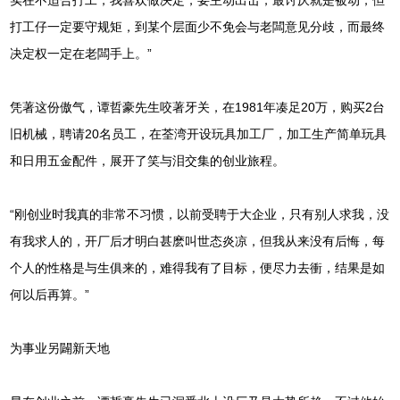
打工仔一定要守规矩，到某个层面少不免会与老闆意见分歧，而最终
决定权一定在老闆手上。”
凭著这份傲气，谭哲豪先生咬著牙关，在1981年凑足20万，购买2台
旧机械，聘请20名员工，在荃湾开设玩具加工厂，加工生产简单玩具
和日用五金配件，展开了笑与泪交集的创业旅程。
“刚创业时我真的非常不习惯，以前受聘于大企业，只有别人求我，没
有我求人的，开厂后才明白甚麽叫世态炎凉，但我从来没有后悔，每
个人的性格是与生俱来的，难得我有了目标，便尽力去衝，结果是如
何以后再算。”
为事业另闢新天地