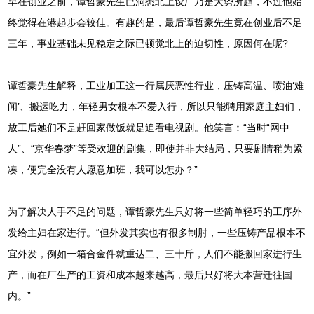
早在创业之前，谭哲豪先生已洞悉北上设厂乃是大势所趋，不过他始
终觉得在港起步会较佳。有趣的是，最后谭哲豪先生竟在创业后不足
三年，事业基础未见稳定之际已顿觉北上的迫切性，原因何在呢?
谭哲豪先生解释，工业加工这一行属厌恶性行业，压铸高温、喷油‘难
闻’、搬运吃力，年轻男女根本不爱入行，所以只能聘用家庭主妇们，
放工后她们不是赶回家做饭就是追看电视剧。他笑言︰“当时“网中
人”、“京华春梦”等受欢迎的剧集，即使并非大结局，只要剧情稍为紧
凑，便完全没有人愿意加班，我可以怎办？”
为了解决人手不足的问题，谭哲豪先生只好将一些简单轻巧的工序外
发给主妇在家进行。“但外发其实也有很多制肘，一些压铸产品根本不
宜外发，例如一箱合金件就重达二、三十斤，人们不能搬回家进行生
产，而在厂生产的工资和成本越来越高，最后只好将大本营迁往国
内。”