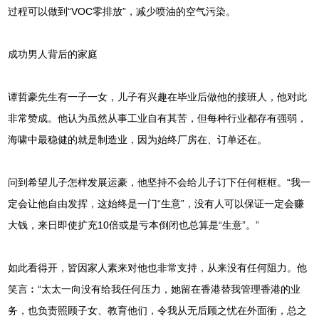
过程可以做到“VOC零排放”，减少喷油的空气污染。
成功男人背后的家庭
谭哲豪先生有一子一女，儿子有兴趣在毕业后做他的接班人，他对此
非常赞成。他认为虽然从事工业自有其苦，但每种行业都存有强弱，
海啸中最稳健的就是制造业，因为始终厂房在、订单还在。
问到希望儿子怎样发展运豪，他坚持不会给儿子订下任何框框。“我一
定会让他自由发挥，这始终是一门“生意”，没有人可以保证一定会赚
大钱，来日即使扩充10倍或是亏本倒闭也总算是“生意”。”
如此看得开，皆因家人素来对他也非常支持，从来没有任何阻力。他
笑言︰“太太一向没有给我任何压力，她留在香港替我管理香港的业
务，也负责照顾子女、教育他们，令我从无后顾之忧在外面衝，总之