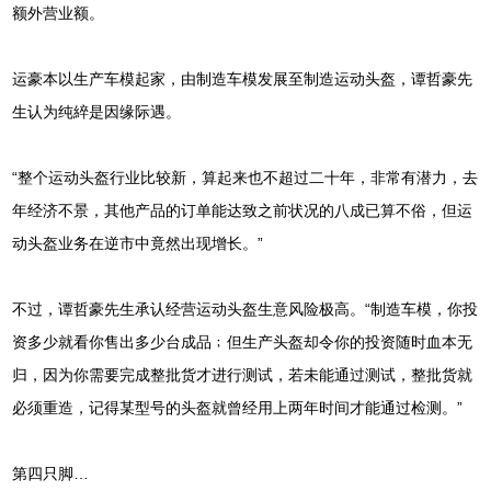
额外营业额。
运豪本以生产车模起家，由制造车模发展至制造运动头盔，谭哲豪先
生认为纯綷是因缘际遇。
“整个运动头盔行业比较新，算起来也不超过二十年，非常有潜力，去
年经济不景，其他产品的订单能达致之前状况的八成已算不俗，但运
动头盔业务在逆市中竟然出现增长。”
不过，谭哲豪先生承认经营运动头盔生意风险极高。“制造车模，你投
资多少就看你售出多少台成品﹔但生产头盔却令你的投资随时血本无
归，因为你需要完成整批货才进行测试，若未能通过测试，整批货就
必须重造，记得某型号的头盔就曾经用上两年时间才能通过检测。”
第四只脚…