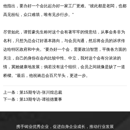
他指出，要办好一个会比起办好一家工厂更难。“彼此都是老闆，也都
高见纷纭，众口难填，唯有见步行步。”
尽管如此，谭哲豪先生称对这个会有著牢牢的情意结，从事会务非为
名利，只想为总会订好基本路向，与会员沟通，然后将会员的诉求传
达给特区政府和中央。“要办好一个会，需要政治智慧，平衡各方面的
关注，自己的身份在会内比较中性、中立，我对这个会有分浓浓的
情，冀她健康地发展；倘若没有这个组织，会员之间就像是缺了一道
桥樑。”最后，他祝祷总会百尺竿头，更进一步。
上一条：第15期专访-张川煌总裁
下一条：第13期专访-谭祖德董事
携手铸业优秀企业，促进自身企业成长，推动行业发展