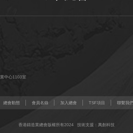
業中心1103室
總會動態
會員名錄
加入總會
TSF項目
聯繫我
香港鑄造業總會版權所有2024
技術支援：萬創科技