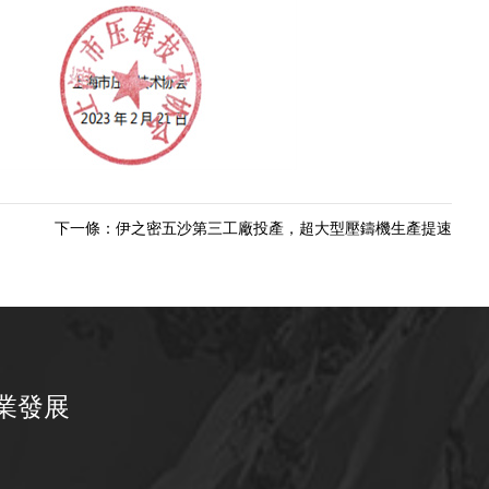
下一條：伊之密五沙第三工廠投產，超大型壓鑄機生產提速
業發展