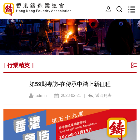
行業精英
|
|
第59期專訪-在傳承中踏上新征程
admin
2023-02-21
返回列表
|
|