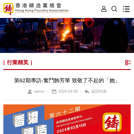
行業精英
|
|
第62期專訪-奮鬥飾芳華 致敬了不起的「她」
admin
2024-04-09
返回列表
|
|