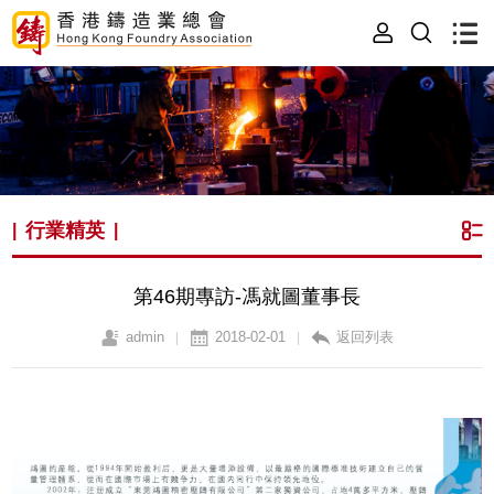
行業精英
|
|
第46期專訪-馮就圖董事長
admin
2018-02-01
返回列表
|
|