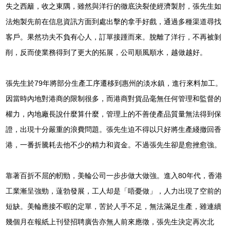
失之西籬，收之東隅，雖然與洋行的徹底決裂使經濟製肘，張先生如
法炮製先前在信息資訊方面到處出擊的拿手好戲，通過多種渠道尋找
客戶。果然功夫不負有心人，訂單接踵而來。脫離了洋行，不再被剝
削，反而使業務得到了更大的拓展，公司順風順水，越做越好。
張先生於79年將部分生產工序遷移到惠州的淡水鎮，進行來料加工。
因當時內地對港商的限制很多，而港商對貨品毫無任何管理和監督的
權力，內地廠長說什麼算什麼，管理上的不善使產品質量無法得到保
證，出現十分嚴重的浪費問題。張先生迫不得以只好將生產綫撤回香
港，一番折騰耗去他不少的精力和資金。不過張先生卻是愈挫愈強。
靠著百折不屈的軔勁，美輪公司一步步做大做強。進入80年代，香港
工業漸呈強勁，薘勃發展，工人却是「唔憂做」，人力出現了空前的
短缺。美輪應接不暇的定單，苦於人手不足，無法滿足生產，雖連續
幾個月在報紙上刊登招聘廣告亦無人前來應徵，張先生決定再次北