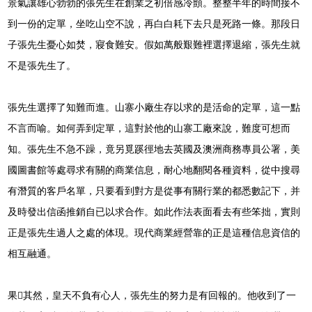
景氣讓雄心勃勃的張先生在創業之初倍感冷顫。整整半年的時間接不
到一份的定單，坐吃山空不說，再白白耗下去只是死路一條。那段日
子張先生憂心如焚，寢食難安。假如萬般艱難裡選擇退縮，張先生就
不是張先生了。
張先生選擇了知難而進。山寨小廠生存以求的是活命的定單，這一點
不言而喻。如何弄到定單，這對於他的山寨工廠來說，難度可想而
知。張先生不急不躁，竟另覓蹊徑地去英國及澳洲商務專員公署，美
國圖書館等處尋求有關的商業信息，耐心地翻閱各種資料，從中搜尋
有潛質的客戶名單，只要看到對方是從事有關行業的都悉數記下，并
及時發出信函推銷自已以求合作。如此作法表面看去有些笨拙，實則
正是張先生過人之處的体現。現代商業經營靠的正是這種信息資信的
相互融通。
果其然，皇天不負有心人，張先生的努力是有回報的。他收到了一