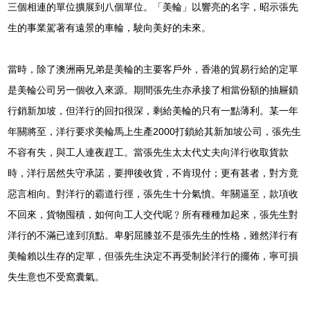
三個相連的單位擴展到八個單位。「美輪」以響亮的名字，昭示張先
生的事業駕著有遠景的車輪，駛向美好的未來。
當時，除了澳洲兩兄弟是美輪的主要客戶外，香港的貿易行給的定單
是美輪公司另一個收入來源。期間張先生亦承接了相當份額的抽屜鎖
行銷新加坡，但洋行的回扣很深，剩給美輪的只有一點薄利。某一年
年關將至，洋行要求美輪馬上生產2000打鎖給其新加坡公司，張先生
不容有失，與工人連夜趕工。當張先生太太代丈夫向洋行收取貨款
時，洋行居然失守承諾，要押後收貨，不肯現付；更有甚者，對方竟
惡言相向。對洋行的霸道行徑，張先生十分氣憤。年關逼至，款項收
不回來，貨物囤積，如何向工人交代呢﹖所有種種加起來，張先生對
洋行的不滿已達到頂點。卑躬屈膝並不是張先生的性格，雖然洋行有
美輪賴以生存的定單，但張先生決定不再受制於洋行的擺佈，寧可損
失生意也不受窩囊氣。