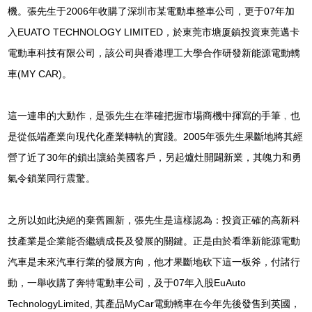
機。張先生于2006年收購了深圳市某電動車整車公司，更于07年加
入EUATO TECHNOLOGY LIMITED，於東莞市塘厦鎮投資東莞邁卡
電動車科技有限公司，該公司與香港理工大學合作研發新能源電動轎
車(MY CAR)。
這一連串的大動作，是張先生在準確把握市場商機中揮寫的手筆﹐也
是從低端產業向現代化產業轉軌的實踐。2005年張先生果斷地將其經
營了近了30年的鎖出讓給美國客戶，另起爐灶開闢新業，其魄力和勇
氣令鎖業同行震驚。
之所以如此決絕的棄舊圖新，張先生是這樣認為：投資正確的高新科
技產業是企業能否繼續成長及發展的關鍵。正是由於看準新能源電動
汽車是未來汽車行業的發展方向，他才果斷地砍下這一板斧，付諸行
動，一舉收購了奔特電動車公司，及于07年入股EuAuto
TechnologyLimited, 其產品MyCar電動轎車在今年先後發售到英國，