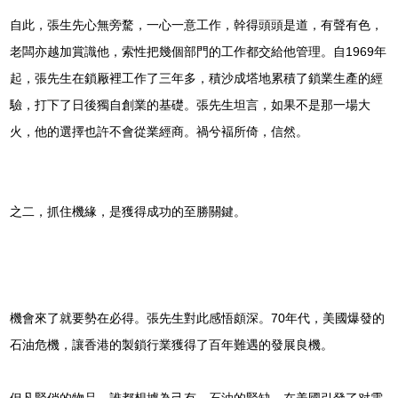
自此，張生先心無旁騖，一心一意工作，幹得頭頭是道，有聲有色，
老闆亦越加賞識他，索性把幾個部門的工作都交給他管理。自1969年
起，張先生在鎖厰裡工作了三年多，積沙成塔地累積了鎖業生產的經
驗，打下了日後獨自創業的基礎。張先生坦言，如果不是那一場大
火，他的選擇也許不會從業經商。禍兮褔所倚，信然。
之二，抓住機緣，是獲得成功的至勝關鍵。
機會來了就要勢在必得。張先生對此感悟頗深。70年代，美國爆發的
石油危機，讓香港的製鎖行業獲得了百年難遇的發展良機。
但凡緊俏的物品，誰都想據為己有。石油的緊缺，在美國引發了对電