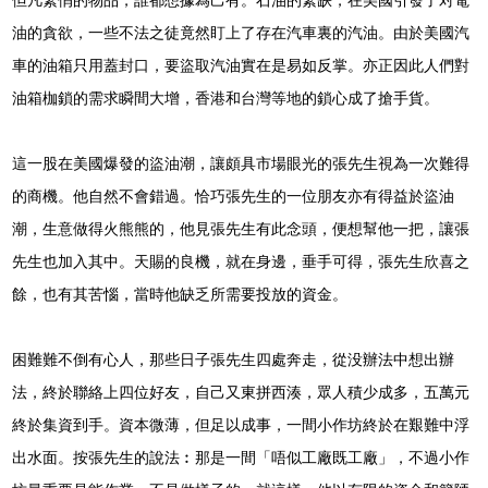
油的貪欲，一些不法之徒竟然盯上了存在汽車裏的汽油。由於美國汽
車的油箱只用蓋封口，要盜取汽油實在是易如反掌。亦正因此人們對
油箱枷鎖的需求瞬間大增，香港和台灣等地的鎖心成了搶手貨。
這一股在美國爆發的盜油潮，讓頗具市場眼光的張先生視為一次難得
的商機。他自然不會錯過。恰巧張先生的一位朋友亦有得益於盜油
潮，生意做得火熊熊的，他見張先生有此念頭，便想幫他一把，讓張
先生也加入其中。天賜的良機，就在身邊，垂手可得，張先生欣喜之
餘，也有其苦惱，當時他缺乏所需要投放的資金。
困難難不倒有心人，那些日子張先生四處奔走，從没辦法中想出辦
法，終於聯絡上四位好友，自己又東拼西湊，眾人積少成多，五萬元
終於集資到手。資本微薄，但足以成事，一間小作坊終於在艱難中浮
出水面。按張先生的說法︰那是一間「唔似工廠既工廠」，不過小作