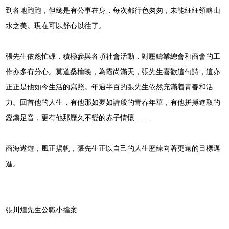
到各地跑跑，但總是有公事在身，每次都行色匆匆，未能細細領略山
水之美。現在可以舒心以往了。
張先生依然忙碌，積極參與各項社會活動，對壓鑄業總會和商會的工
作亦多有分心。莫道桑榆晚，為霞尚滿天，張先生喜歡這句詩，這亦
正正是他如今生活的寫照。年過半百的張先生依然充滿着青春和活
力。回首他的人生，有他那如夢如詩般的青春年華，有他拼搏進取的
鏗鏘足音，更有他那歷久不變的赤子情懷…….
商海遨遊，風正揚帆，張先生正以自己的人生歷練向著更遠的目標邁
進。
張川煌先生公職小擋案