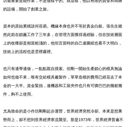
坊最重要是能作業，不是做樣子的。就這樣，他以有限的資金和簡陋
的設備，開始了創業之旅。
資本的原始累積談何容易。機緣本身也并不等於真金白銀。張先生雖
然此前在鎖廠工作了三年多，在管理方面獲得過經驗，但在技術層面
上的收獲卻是相當粗淺的，他坦言當時的自己連圖紙也看不大明白，
技術上的流程也是雲裡霧裡。
也只有邊學邊做，一點點親自摸索。但剛一開始生產鎖心的模具無論
如何也做不來，唯有交給模具廠製作，單單造模的費用已經花去了本
金的一大半。資金緊拙，連機器和工裝夾件也只有可憐巴巴的幾桩幾
件，夠不上使用。
尤為致命的是小作坊剛剛起步運營，世界經濟突然冷卻。本來是想乘
勢而上，卻不想到世界經濟寒流襲至。那是1973年，世界經濟普遍不