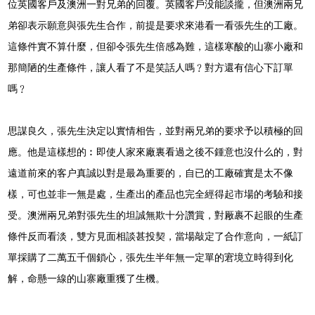
位英國客戶及澳洲一對兄弟的回覆。英國客戶没能談攏，但澳洲兩兄
弟卻表示願意與張先生合作，前提是要求來港看一看張先生的工廠。
這條件實不算什麼，但卻令張先生倍感為難，這樣寒酸的山寨小廠和
那簡陋的生產條件，讓人看了不是笑話人嗎﹖對方還有信心下訂單
嗎﹖
思謀良久，張先生決定以實情相告，並對兩兄弟的要求予以積極的回
應。他是這樣想的︰即使人家來廠裏看過之後不鍾意也沒什么的，對
遠道前來的客户真誠以對是最為重要的，自已的工廠確實是太不像
樣，可也並非一無是處，生產出的產品也完全經得起市場的考驗和接
受。澳洲兩兄弟對張先生的坦誠無欺十分讚賞，對厰裹不起眼的生產
條件反而看淡，雙方見面相談甚投契，當場敲定了合作意向，一紙訂
單採購了二萬五千個鎖心，張先生半年無一定單的宭境立時得到化
解，命懸一線的山寨廠重獲了生機。