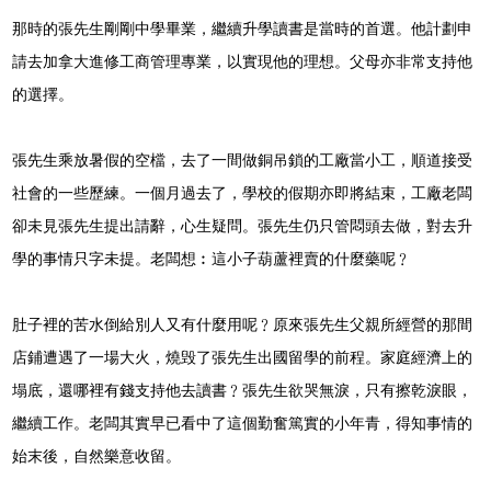
那時的張先生剛剛中學畢業，繼續升學讀書是當時的首選。他計劃申
請去加拿大進修工商管理專業，以實現他的理想。父母亦非常支持他
的選擇。
張先生乘放暑假的空檔，去了一間做銅吊鎖的工廠當小工，順道接受
社會的一些歷練。一個月過去了，學校的假期亦即將結束，工廠老闆
卻未見張先生提出請辭，心生疑問。張先生仍只管悶頭去做，對去升
學的事情只字未提。老闆想︰這小子葫蘆裡賣的什麼藥呢﹖
肚子裡的苦水倒給別人又有什麼用呢﹖原來張先生父親所經營的那間
店鋪遭遇了一場大火，燒毁了張先生出國留學的前程。家庭經濟上的
塌底，還哪裡有錢支持他去讀書﹖張先生欲哭無淚，只有擦乾淚眼，
繼續工作。老闆其實早已看中了這個勤奮篤實的小年青，得知事情的
始末後，自然樂意收留。