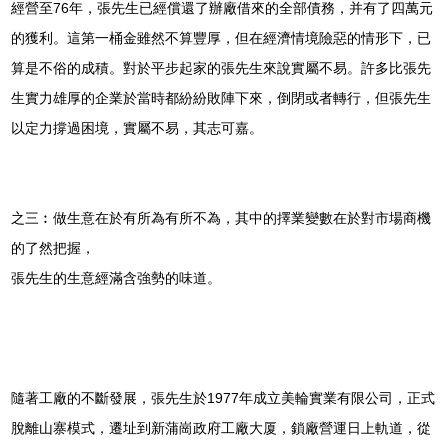
經營至76年，張先生已經償還了辦廠借來的全部債務，并有了四萬元
的獲利。這第一桶金雖然不算豐厚，但在經濟情境險惡的情形下，已
算是不俗的成積。對於平步起家的張先生來說實屬不易。許多比張先
生實力雄厚的企業於當時都紛紛敗陣下來，倒閉或者轉行，但張先生
以定力撐過困境，實屬不易，其志可嘉。
之三︰做生意在於有所為有所不為，其中的擇業變數在於對市場商機
的了然把握，
張先生的生意經滿含強勢的味道。
隨著工廠的不斷發展，張先生於1977年成立美輪實業有限公司，正式
脫離山寨模式，遷址到新蒲崗政府工廠大厦，鎖廠營運日上軌道，從