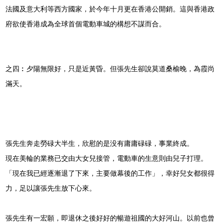
法國及意大利等西方國家，於今年十月更在香港公開銷。這與香港政
府欲使香港成為全球首個電動車城的構想不謀而合。
之四︰夕陽無限好，只是近黃昏。但張先生卻說莫道桑榆晚，為霞尚
滿天。
張先生奔走勞碌大半生，欣慰的是没有庸庸碌碌，事業終成。
現在美輪的業務已交由大女兒接管，電動車的生意則由兒子打理。
「現在我已經逐漸退了下來，主要做幕後的工作」，幸好兒女都很得
力，足以讓張先生放下心來。
張先生有一宏願，即退休之後好好的暢遊祖國的大好河山。以前也曾