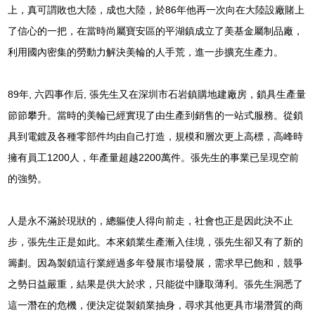
上，真可謂敗也大陸，成也大陸，於86年他再一次向在大陸設廠賭上
了信心的一把，在當時尚屬寶安區的平湖鎮成立了美基金屬制品廠，
利用國內密集的勞動力解決美輪的人手荒，進一步擴充生產力。
89年, 六四事作后, 張先生又在深圳市石岩鎮購地建廠房，鎖具生產量
節節攀升。當時的美輪已經實現了由生產到銷售的一站式服務。從鎖
具到電鍍及各種零部件均由自己打造，規模和層次更上高標，高峰時
擁有員工1200人，年產量超越2200萬件。張先生的事業已呈現空前
的強勢。
人是永不滿於現狀的，總軀使人得向前走，社會也正是因此決不止
步，張先生正是如此。本來鎖業生產漸入佳境，張先生卻又有了新的
籌劃。因為製鎖這行業經過多年發展市場發展，需求早已飽和，競爭
之勢日益嚴重，結果是供大於求，只能從中賺取薄利。張先生洞悉了
這一潛在的危機，便決定從製鎖業抽身，尋求其他更具市場潛質的商