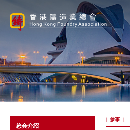
参事
|
|
总会介绍