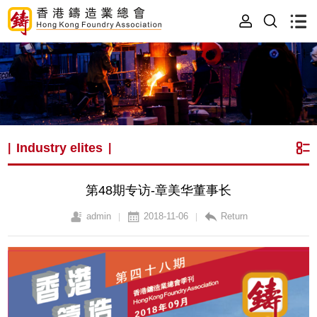
Industry elites
|
|
第48期专访-章美华董事长
admin
2018-11-06
Return
|
|